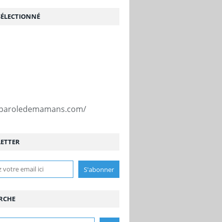
SÉLECTIONNÉ
//paroledemamans.com/
ETTER
RCHE