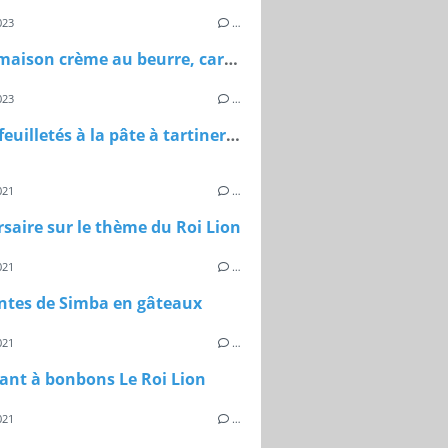
023
…
Bûche maison crème au beurre, caramel au beurre salé, feuillantine et génoise
023
…
Sapins feuilletés à la pâte à tartiner maison
021
…
saire sur le thème du Roi Lion
021
…
ntes de Simba en gâteaux
021
…
ant à bonbons Le Roi Lion
021
…