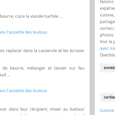
faisons 
expérie
cuisine
eurre, cuire la viande hachée ...
partage
sorties
photos 
Voir le 
avec me
es replacer dans la casserole et les écraser
Overbl
u de beurre, mélanger et laisser sur feu
SUIVE
ud ...
CATÉG
lacer dans leur récipient, mixer au batteur
Cuisine