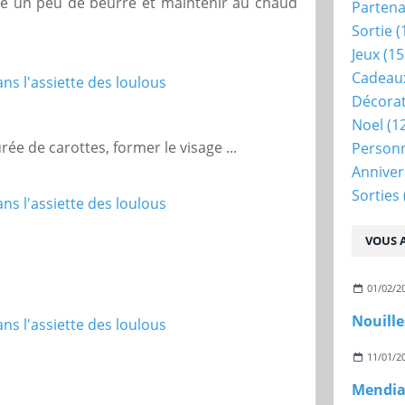
tre un peu de beurre et maintenir au chaud
Partena
Sortie
(
Jeux
(15
Cadeau
Décora
Noel
(1
rée de carottes, former le visage ...
Person
Anniver
Sorties
VOUS A
01/02/2
Nouille
11/01/2
Mendian