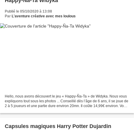
Happy-Ña-Ta Widyka
Publié le 05/10/2020 à 13:08
Par
L'aventure créative avec mes loulous
Hello, nous avons découvert le jeu « Happy-Ña-Ta » de Widyka. Nous vous
expliquons tout sous les photos ... Conseillé dès l’âge de 6 ans, il se joue de
2 à 5 joueurs et une partie dure environ 20mn. Il coûte 14,99€ environ. Vous
pouvez le trouver dans...
Capsules magiques Harry Potter Dujardin