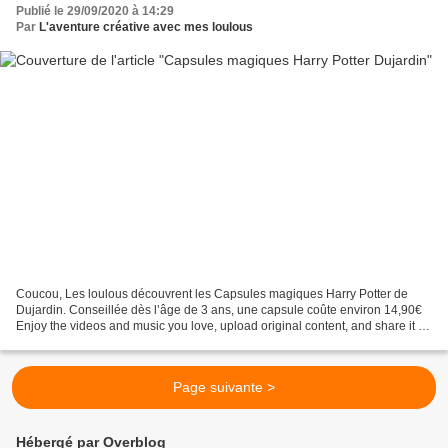
Publié le 29/09/2020 à 14:29
Par
L'aventure créative avec mes loulous
Coucou, Les loulous découvrent les Capsules magiques Harry Potter de
Dujardin. Conseillée dès l’âge de 3 ans, une capsule coûte environ 14,90€
Enjoy the videos and music you love, upload original content, and share it all
with friends, family, and the...
Page suivante >
Hébergé par Overblog