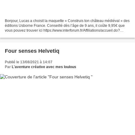
Bonjour, Lucas a choisit la maquette « Construis ton château médiéval » des
éditions Usborne France. Conseillé dès l’âge de 9 ans, il coûte 9,95€ que
vous pouvez trouver ici https://www.interforum.fr/Affiliations/accueil.do?
refLivre=9781805311683&refEditeur=25...
Four senses Helvetiq
Publié le 13/08/2021 à 14:07
Par
L'aventure créative avec mes loulous