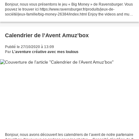
Bonjour, nous vous présentons le jeu « Big Money » de Ravensburger. Vous
pouvez le trouver ici https://www.ravensburger.fr/produits/jeux-de-
société/jeux-famille/big-money-26384/index.html Enjoy the videos and music
you love, upload original content, and...
Calendrier de l’Avent Amuz’box
Publié le 27/10/2020 à 13:09
Par
L'aventure créative avec mes loulous
Bonjour, nous avons découvert les calendriers de l’avent de notre partenaire