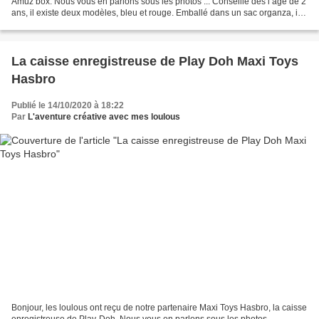
Amuz’box. Nous vous en parlons sous les photos ... Conseillé dès l’âge de 2
ans, il existe deux modèles, bleu et rouge. Emballé dans un sac organza, il
mesure 30x40cm. Vous pouvez...
La caisse enregistreuse de Play Doh Maxi Toys
Hasbro
Publié le 14/10/2020 à 18:22
Par
L'aventure créative avec mes loulous
Bonjour, les loulous ont reçu de notre partenaire Maxi Toys Hasbro, la caisse
enregistreuse de Play-Doh. Nous vous en parlons sous les photos ...