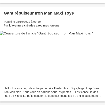
https://www.maxitoys.fr/docteur-maboul-veterinaire.html La...
Gant répulseur Iron Man Maxi Toys
Publié le 08/10/2020 à 09:10
Par
L'aventure créative avec mes loulous
Hello, Lucas a reçu de notre partenaire Hasbro Maxi Toys, le gant répulseur
Iron Man Nerf. Nous vous en parlons sous les photos ... Il est conseillé dès
l’âge de 5 ans. La boîte contient le gant et 3 fléchettes Il s’enfile facilement.
D’abord, un élastique...