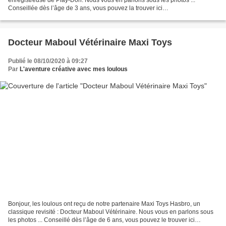
Conseillée dès l’âge de 3 ans, vous pouvez la trouver ici
https://www.maxitoys.fr/catalog/product/view/id/62294/s/caisse-
enregistreuse/category/761/ La...
Docteur Maboul Vétérinaire Maxi Toys
Publié le 08/10/2020 à 09:27
Par
L'aventure créative avec mes loulous
Bonjour, les loulous ont reçu de notre partenaire Maxi Toys Hasbro, un
classique revisité : Docteur Maboul Vétérinaire. Nous vous en parlons sous
les photos ... Conseillé dès l’âge de 6 ans, vous pouvez le trouver ici