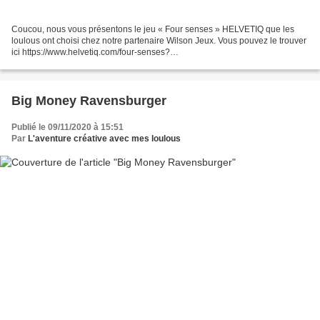
Coucou, nous vous présentons le jeu « Four senses » HELVETIQ que les
loulous ont choisi chez notre partenaire Wilson Jeux. Vous pouvez le trouver
ici https://www.helvetiq.com/four-senses?
___store=sw_fr&___from_store=sw_ge
Big Money Ravensburger
Publié le 09/11/2020 à 15:51
Par
L'aventure créative avec mes loulous