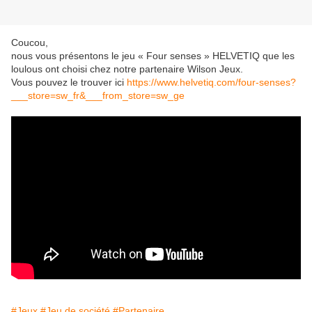
Coucou,
nous vous présentons le jeu « Four senses » HELVETIQ que les
loulous ont choisi chez notre partenaire Wilson Jeux.
Vous pouvez le trouver ici
https://www.helvetiq.com/four-senses?
___store=sw_fr&___from_store=sw_ge
#Jeux
#Jeu de société
#Partenaire