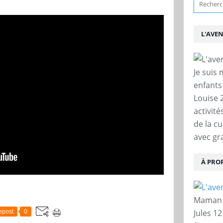
L'AVE
Je suis
enfants
Louise 
activit
de la c
avec gra
À PRO
Maman d
Jules 12
epost
0