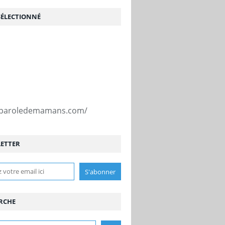
SÉLECTIONNÉ
//paroledemamans.com/
ETTER
RCHE