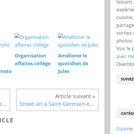
faisons 
expérie
cuisine
partage
sorties
photos 
Voir le 
Organisation
Améliorer le
avec me
affaires collège
quotidien de
Overbl
 moto
Jules
SUIVE
Escape game dans une caserne de pompiers
Street art à Saint-Germain-en-Laye (78)
CATÉG
ICLE
Cuisine