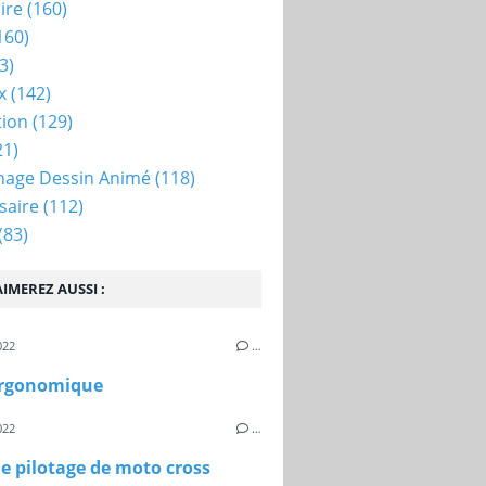
ire
(160)
160)
3)
x
(142)
tion
(129)
21)
nage Dessin Animé
(118)
saire
(112)
(83)
IMEREZ AUSSI :
022
…
ergonomique
022
…
e pilotage de moto cross