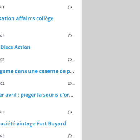
021
…
ation affaires collège
023
…
Discs Action
022
…
Escape game dans une caserne de pompiers
022
…
Farce 1er avril : piéger la souris d’ordinateur
023
…
société vintage Fort Boyard
023
…