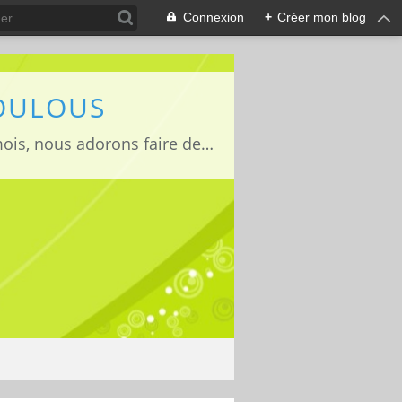
Connexion
+
Créer mon blog
LOULOUS
Je suis maman de deux adorables enfants Lucas 15 ans, Jules 11ans et Louise 22mois, nous adorons faire des activités manuelles, des expériences et de la cuisine que nous vous partageons avec grand plaisir ;)