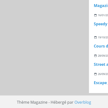
Magazi
16/01/2
Speedy 
19/10/2
Cours d
28/09/2
26/09/2
Thème Magazine - Hébergé par
Overblog