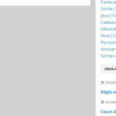
Partena
Sortie
(
Jeux
(15
Cadeau
Décora
Noel
(1
Person
Anniver
Sorties
VOUS A
14/12/2
Règle 
19/10/2
Cours d