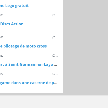
ne Lego gratuit
023
…
Discs Action
022
…
e pilotage de moto cross
022
…
Street art à Saint-Germain-en-Laye (78)
022
…
Escape game dans une caserne de pompiers