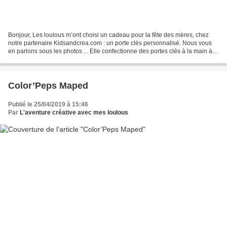
Bonjour, Les loulous m’ont choisi un cadeau pour la fête des mères, chez
notre partenaire Kidsandcrea.com : un porte clés personnalisé. Nous vous
en parlons sous les photos ... Elle confectionne des portes clés à la main à
partir de perles de bois, de...
Color’Peps Maped
Publié le 25/04/2019 à 15:46
Par
L'aventure créative avec mes loulous