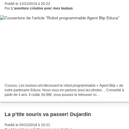
Publié le 13/12/2018 à 20:22
Par
L'aventure créative avec mes loulous
Coucou, Les loulous ont découvert le robot programmable « Agent Blip » de
notre partenaire Educa. Nous vous en parlons sous les photos ... Conseillé à
partir de 4 ans. Il coûte 34,99€, vous pouvez le retrouver ici
http://m.toysrus.fr/skava/static/product.html?
type=TRU_product_non_us&url=%2Fproduct%2Findex.jsp%3FproductId%3
D106631791&domain=http%3A%2F%2Fwww.toysrus.fr&productId=106631
791 Dans...
La p’tite souris va passer! Dujardin
Publié le 05/12/2018 à 10:31