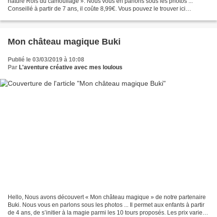
nature Rois du camouflage ». Nous vous en parlons sous les photos ...
Conseillé à partir de 7 ans, il coûte 8,99€. Vous pouvez le trouver ici
https://www.bioviva.com/fr/defis-nature/123-defis-nature-rois-du-
camouflage.html...
Mon château magique Buki
Publié le 03/03/2019 à 10:08
Par
L'aventure créative avec mes loulous
Hello, Nous avons découvert « Mon château magique » de notre partenaire
Buki. Nous vous en parlons sous les photos ... Il permet aux enfants à partir
de 4 ans, de s’initier à la magie parmi les 10 tours proposés. Les prix varient