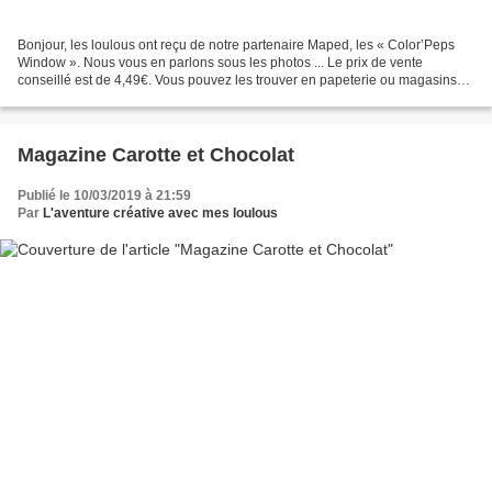
Bonjour, les loulous ont reçu de notre partenaire Maped, les « Color’Peps
Window ». Nous vous en parlons sous les photos ... Le prix de vente
conseillé est de 4,49€. Vous pouvez les trouver en papeterie ou magasins
comme Cultura à 5,99€ https://www.cultura.com/feutres-vitre-x6-chiffon-bte-
carton-3154148448204.html La...
Magazine Carotte et Chocolat
Publié le 10/03/2019 à 21:59
Par
L'aventure créative avec mes loulous