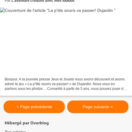
Par
L'aventure créative avec mes loulous
Bonjour, A la journée presse Jeux et Jouets nous avons découvert et avons
adoré le jeu « La p’tite souris va passer! » de Dujardin. Nous vous en
parlons sous les photos ... Conseillé à partir de 5 ans, vous pouvez jouer de
2 à 4 joueurs. Il coûte environ...
< Page précédente
Page suivante >
Hébergé par Overblog