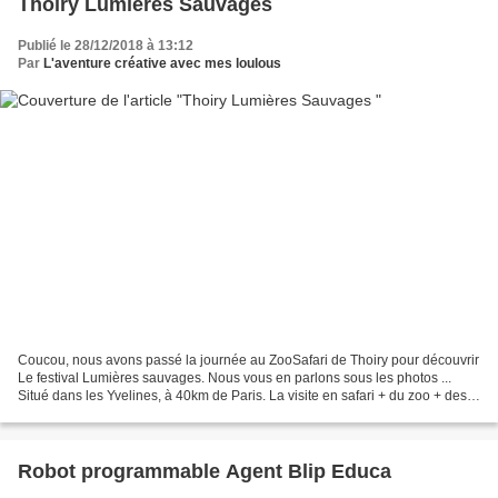
Thoiry Lumières Sauvages
Publié le 28/12/2018 à 13:12
Par
L'aventure créative avec mes loulous
Coucou, nous avons passé la journée au ZooSafari de Thoiry pour découvrir
Le festival Lumières sauvages. Nous vous en parlons sous les photos ...
Situé dans les Yvelines, à 40km de Paris. La visite en safari + du zoo + des
lumières sauvages coûtent 29,90€...
Robot programmable Agent Blip Educa