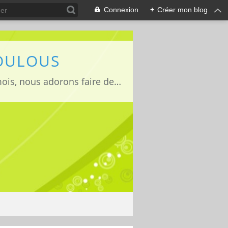
Connexion
+
Créer mon blog
LOULOUS
Je suis maman de deux adorables enfants Lucas 15 ans, Jules 11ans et Louise 22mois, nous adorons faire des activités manuelles, des expériences et de la cuisine que nous vous partageons avec grand plaisir ;)