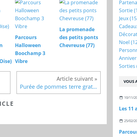
Partena
Sortie
(
Jeux
(15
Cadeau
La promenade
Décora
Parcours
des petits ponts
Noel
(1
on
Halloween
Chevreuse (77)
Person
Boochamp 3
Anniver
Oise)
Vibre
Sorties
VOUS A
Purée de pommes terre gratinée
10/11/2
ICLE
Les 11 
25/02/2