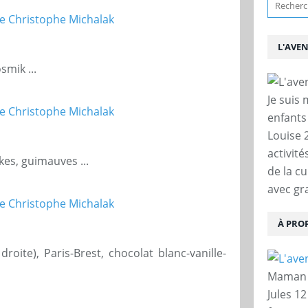
L'AVE
mik ...
Je suis
enfants
Louise 
activit
akes, guimauves ...
de la c
avec gra
À PRO
oite), Paris-Brest, chocolat blanc-vanille-
Maman d
Jules 12