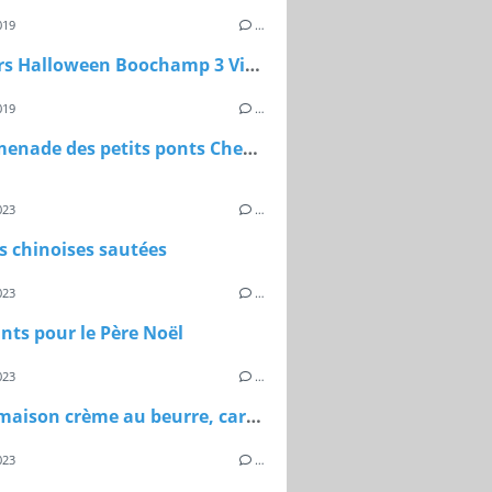
019
…
Parcours Halloween Boochamp 3 Vibre
019
…
La promenade des petits ponts Chevreuse (77)
023
…
s chinoises sautées
023
…
ts pour le Père Noël
023
…
Bûche maison crème au beurre, caramel au beurre salé, feuillantine et génoise
023
…