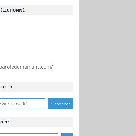
SÉLECTIONNÉ
//paroledemamans.com/
ETTER
RCHE