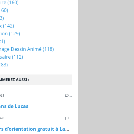
ire
(160)
160)
3)
x
(142)
tion
(129)
21)
nage Dessin Animé
(118)
saire
(112)
(83)
IMEREZ AUSSI :
021
…
ans de Lucas
020
…
Parcours d’orientation gratuit à Lamorlaye (Oise)