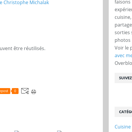
faisons 
expérie
cuisine
partage
sorties
photos 
Voir le 
uvent être réutilisés.
avec me
Overbl
SUIVE
epost
0
CATÉG
Cuisine