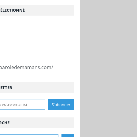
SÉLECTIONNÉ
//paroledemamans.com/
ETTER
RCHE