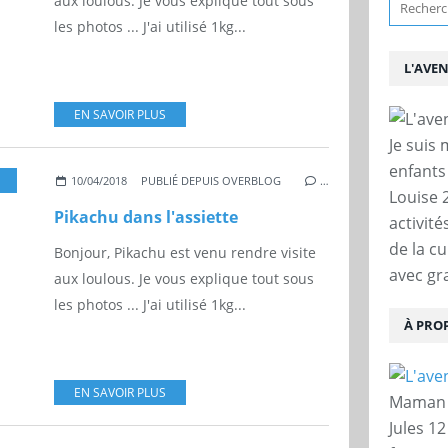
aux loulous. Je vous explique tout sous
les photos ... J'ai utilisé 1kg...
L'AVE
EN SAVOIR PLUS
Je suis
enfants
10/04/2018
PUBLIÉ DEPUIS OVERBLOG
…
Louise 
Pikachu dans l'assiette
activit
de la c
Bonjour, Pikachu est venu rendre visite
avec gra
aux loulous. Je vous explique tout sous
les photos ... J'ai utilisé 1kg...
À PRO
EN SAVOIR PLUS
Maman d
Jules 12