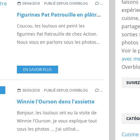
faisons 
09/04/2018
PUBLIÉ DEPUIS OVERBLOG
…
expérie
Figurines Pat Patrouille en plâtre Action
cuisine
partage
Coucou, les loulous ont peint les
sorties
figurines Pat Patrouille de chez Action.
photos 
Nous vous en parlons sous les photos...
Voir le 
avec me
Overbl
EN SAVOIR PLUS
SUIVE
30/03/2018
PUBLIÉ DEPUIS OVERBLOG
…
Winnie l'Ourson dans l'assiette
Bonjour, les loulous ont eu la visite de
CATÉG
Winnie l'Ourson. Je vous explique tout
sous les photos ... J'ai utilisé...
Cuisine