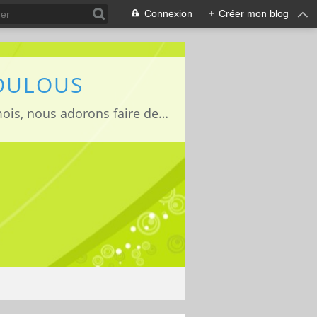
Connexion
+
Créer mon blog
LOULOUS
Je suis maman de deux adorables enfants Lucas 15 ans, Jules 11ans et Louise 22mois, nous adorons faire des activités manuelles, des expériences et de la cuisine que nous vous partageons avec grand plaisir ;)