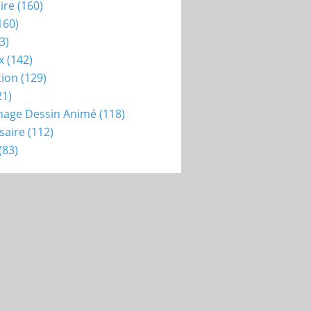
ire
(160)
160)
3)
x
(142)
tion
(129)
21)
nage Dessin Animé
(118)
saire
(112)
(83)