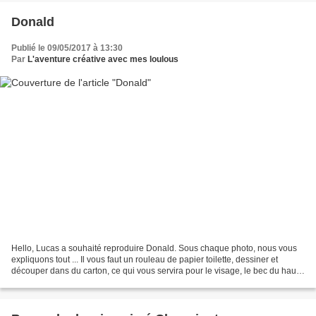
Donald
Publié le 09/05/2017 à 13:30
Par
L'aventure créative avec mes loulous
Hello, Lucas a souhaité reproduire Donald. Sous chaque photo, nous vous
expliquons tout ... Il vous faut un rouleau de papier toilette, dessiner et
découper dans du carton, ce qui vous servira pour le visage, le bec du haut,
les bras, les mains et les...