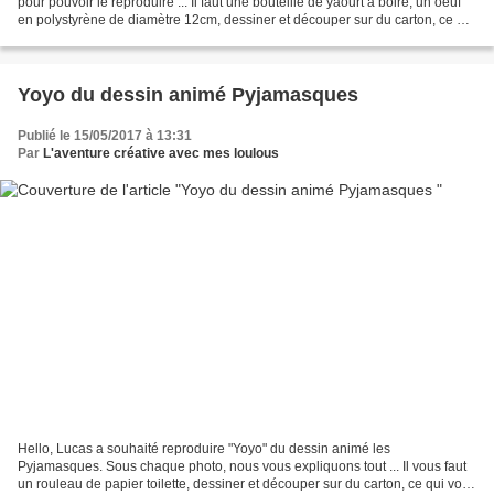
pour pouvoir le reproduire ... Il faut une bouteille de yaourt à boire, un oeuf
en polystyrène de diamètre 12cm, dessiner et découper sur du carton, ce qui
vous servira pour les...
Yoyo du dessin animé Pyjamasques
Publié le 15/05/2017 à 13:31
Par
L'aventure créative avec mes loulous
Hello, Lucas a souhaité reproduire "Yoyo" du dessin animé les
Pyjamasques. Sous chaque photo, nous vous expliquons tout ... Il vous faut
un rouleau de papier toilette, dessiner et découper sur du carton, ce qui vous