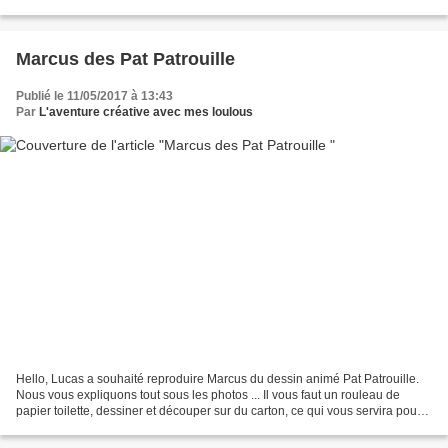
servira pour le visage, les bras, les...
Marcus des Pat Patrouille
Publié le 11/05/2017 à 13:43
Par
L'aventure créative avec mes loulous
Hello, Lucas a souhaité reproduire Marcus du dessin animé Pat Patrouille.
Nous vous expliquons tout sous les photos ... Il vous faut un rouleau de
papier toilette, dessiner et découper sur du carton, ce qui vous servira pour
le visage, la visière du casque,...