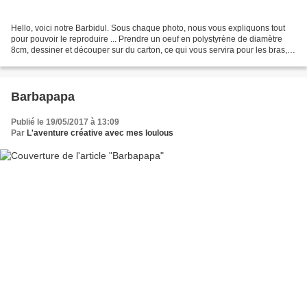
Hello, voici notre Barbidul. Sous chaque photo, nous vous expliquons tout
pour pouvoir le reproduire ... Prendre un oeuf en polystyrène de diamètre
8cm, dessiner et découper sur du carton, ce qui vous servira pour les bras,
les mains et le papillon. Au...
Barbapapa
Publié le 19/05/2017 à 13:09
Par
L'aventure créative avec mes loulous