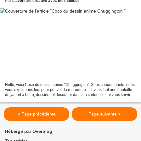
Par
L'aventure créative avec mes loulous
Hello, voici Coco du dessin animé "Chuggington". Sous chaque photo, nous
vous expliquons tout pour pouvoir la reproduire ... Il vous faut une bouteille
de yaourt à boire, dessiner et découper dans du carton, ce qui vous servira
pour le visage, le devant...
< Page précédente
Page suivante >
Hébergé par Overblog