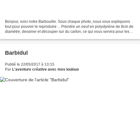
Bonjour, voici notre Barbouille. Sous chaque photo, nous vous expliquons
tout pour pouvoir le reproduire ... Prendre un oeuf en polystyrène de 8cm de
diamètre, dessiner et découper sur du carton, ce qui vous servira pour les
poils, les bras, les mains,...
Barbidul
Publié le 22/05/2017 à 13:15
Par
L'aventure créative avec mes loulous