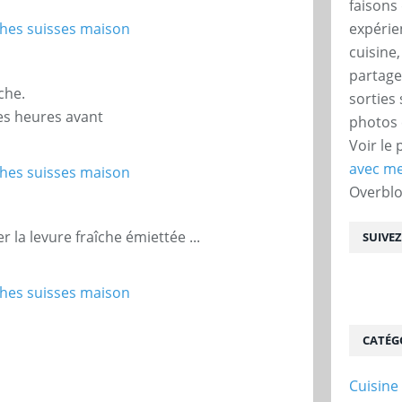
faisons 
expérie
cuisine
partage
che.
sorties
ues heures avant
photos 
Voir le 
avec me
Overbl
r la levure fraîche émiettée ...
SUIVE
CATÉG
Cuisine