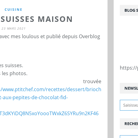
CUISINE
BLOG 
 SUISSES MAISON
23 MARS 2021
 avec mes loulous et publié depuis Overblog
s suisses.
https:
 les photos.
trouvée
NEWSL
s/www.ptitchef.com/recettes/dessert/brioch
t-aux-pepites-de-chocolat-fid-
TdT3dKYiDQ8N5xoYoooTWxkZ6SYRu9n2KF46
RECHE