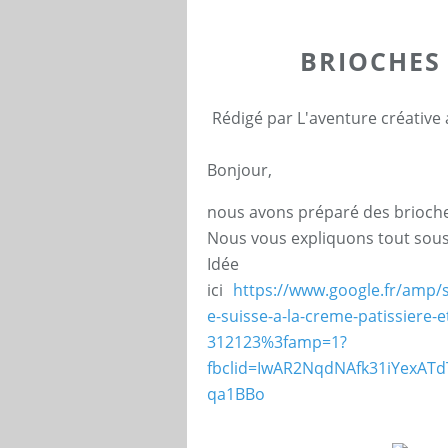
BRIOCHES
Rédigé par L'aventure créative
Bonjour,
nous avons préparé des brioche
Nous vous expliquons tout sous
Idée 
ici
https://www.google.fr/amp/
e-suisse-a-la-creme-patissiere-e
312123%3famp=1?
fbclid=IwAR2NqdNAfk31iYexA
qa1BBo