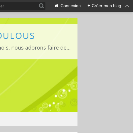
Connexion
+
Créer mon blog
LOULOUS
Je suis maman de deux adorables enfants Lucas 15 ans, Jules 11ans et Louise 22mois, nous adorons faire des activités manuelles, des expériences et de la cuisine que nous vous partageons avec grand plaisir ;)