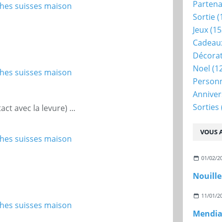
Partena
Sortie
(
Jeux
(15
Cadeau
Décora
Noel
(1
Person
Anniver
Sorties
act avec la levure) ...
VOUS A
01/02/2
Nouille
11/01/2
Mendian