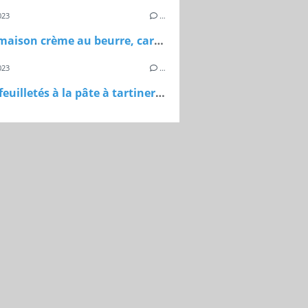
023
…
Bûche maison crème au beurre, caramel au beurre salé, feuillantine et génoise
023
…
Sapins feuilletés à la pâte à tartiner maison