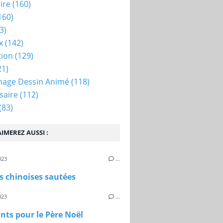
ire
(160)
160)
3)
x
(142)
tion
(129)
21)
nage Dessin Animé
(118)
saire
(112)
(83)
IMEREZ AUSSI :
023
…
s chinoises sautées
023
…
ts pour le Père Noël