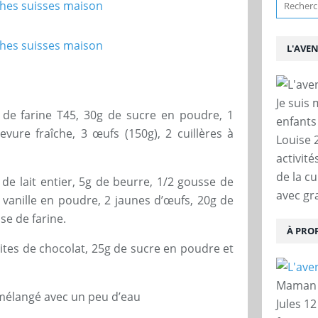
L'AVE
Je suis
 de farine T45, 30g de sucre en poudre, 1
enfants
levure fraîche, 3 œufs (150g), 2 cuillères à
Louise 
activit
de la c
 de lait entier, 5g de beurre, 1/2 gousse de
avec gra
e vanille en poudre, 2 jaunes d’œufs, 20g de
se de farine.
À PRO
pites de chocolat, 25g de sucre en poudre et
Maman d
 mélangé avec un peu d’eau
Jules 12