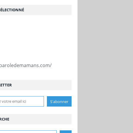
SÉLECTIONNÉ
//paroledemamans.com/
ETTER
RCHE