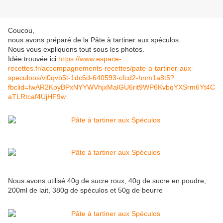
Coucou,
nous avons préparé de la Pâte à tartiner aux spéculos.
Nous vous expliquons tout sous les photos.
Idée trouvée ici
https://www.espace-
recettes.fr/accompagnements-recettes/pate-a-tartiner-aux-
speculoos/vi0qvb5t-1dc6d-640593-cfcd2-hnm1a8t5?
fbclid=IwAR2KoyBPxNYYWVhjxMalGU6rit9WP6KvbqYXSrm6Yt4C
aTLRtcaf4UjHF9w
Nous avons utilisé 40g de sucre roux, 40g de sucre en poudre,
200ml de lait, 380g de spéculos et 50g de beurre