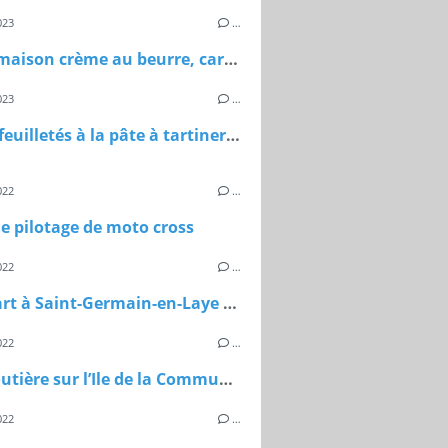
023
…
Bûche maison crème au beurre, caramel au beurre salé, feuillantine et génoise
023
…
Sapins feuilletés à la pâte à tartiner maison
022
…
e pilotage de moto cross
022
…
Street art à Saint-Germain-en-Laye (78)
022
…
Piste routière sur l’Ile de la Commune à Maisons-Laffitte
022
…