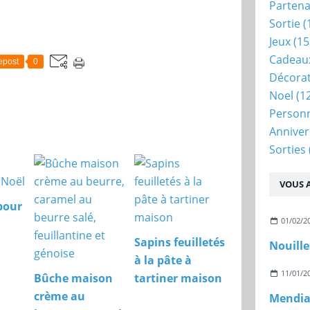
Partena
Sortie
(
Jeux
(15
Cadeau
epost
0
Décora
Noel
(1
Person
Anniver
Sorties
VOUS A
pour
01/02/2
Sapins feuilletés
Nouille
à la pâte à
11/01/2
Bûche maison
tartiner maison
crème au
Mendian