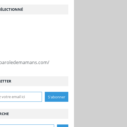
SÉLECTIONNÉ
//paroledemamans.com/
ETTER
RCHE