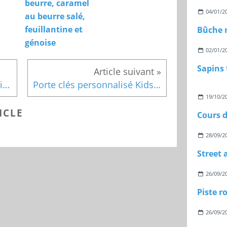
beurre, caramel
04/01/2
au beurre salé,
feuillantine et
génoise
02/01/2
Les poissons plongeurs Action
Porte clés personnalisé Kids and Créa
19/10/2
ICLE
Cours d
28/09/2
26/09/2
26/09/2