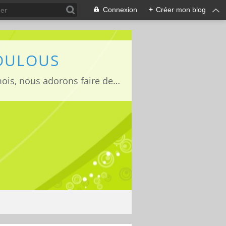
Connexion
+
Créer mon blog
LOULOUS
Je suis maman de deux adorables enfants Lucas 15 ans, Jules 11ans et Louise 22mois, nous adorons faire des activités manuelles, des expériences et de la cuisine que nous vous partageons avec grand plaisir ;)