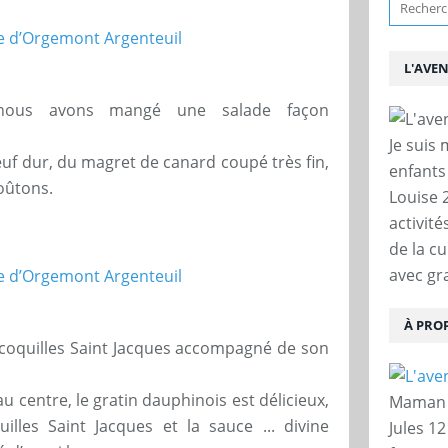
L'AVE
nous avons mangé une salade façon
Je suis
œuf dur, du magret de canard coupé très fin,
enfants
roûtons.
Louise 
activit
de la c
avec gra
À PRO
s coquilles Saint Jacques accompagné de son
u centre, le gratin dauphinois est délicieux,
Maman d
lles Saint Jacques et la sauce ... divine
Jules 12