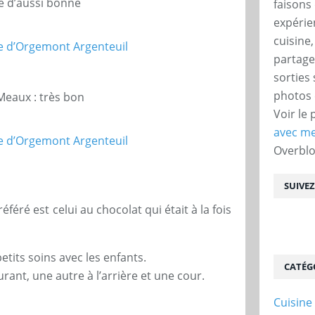
é d’aussi bonne
faisons 
expérie
cuisine
partage
sorties
photos 
Meaux : très bon
Voir le 
avec me
Overbl
SUIVE
éféré est celui au chocolat qui était à la fois
etits soins avec les enfants.
CATÉG
aurant, une autre à l’arrière et une cour.
Cuisine