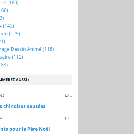
ire
(160)
160)
3)
x
(142)
tion
(129)
21)
nage Dessin Animé
(118)
saire
(112)
(83)
IMEREZ AUSSI :
023
…
s chinoises sautées
023
…
ts pour le Père Noël