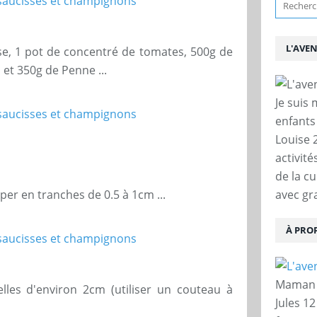
L'AVE
e, 1 pot de concentré de tomates, 500g de
et 350g de Penne ...
Je suis
enfants
Louise 
activit
de la c
per en tranches de 0.5 à 1cm ...
avec gra
À PRO
Maman d
lles d'environ 2cm (utiliser un couteau à
Jules 12