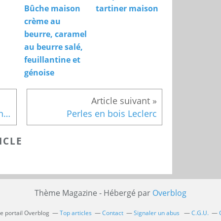
Bûche maison
tartiner maison
crème au
beurre, caramel
au beurre salé,
feuillantine et
génoise
Animation Schtroumpfs Centre Commercial Les 3 Fontaines (95)
Perles en bois Leclerc
ICLE
Thème Magazine - Hébergé par
Overblog
le portail Overblog
Top articles
Contact
Signaler un abus
C.G.U.