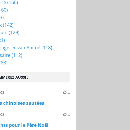
ire
(160)
160)
3)
x
(142)
tion
(129)
21)
nage Dessin Animé
(118)
saire
(112)
(83)
IMEREZ AUSSI :
023
…
s chinoises sautées
023
…
ts pour le Père Noël