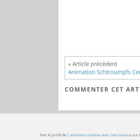
COMMENTER CET ART
Voir le profil de
L'aventure créative avec mes loulous
sur 