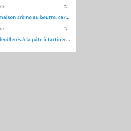
023
…
Bûche maison crème au beurre, caramel au beurre salé, feuillantine et génoise
023
…
Sapins feuilletés à la pâte à tartiner maison