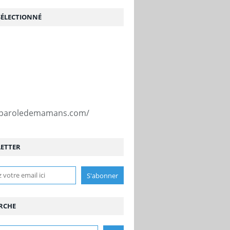
SÉLECTIONNÉ
//paroledemamans.com/
ETTER
RCHE