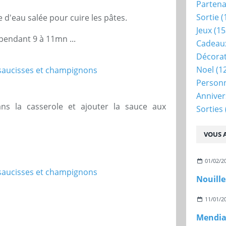
Partena
Sortie
(
e d'eau salée pour cuire les pâtes.
Jeux
(15
pendant 9 à 11mn ...
Cadeau
Décora
Noel
(1
Person
Anniver
ans la casserole et ajouter la sauce aux
Sorties
VOUS A
01/02/2
Nouille
11/01/2
Mendian