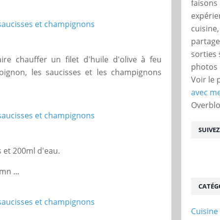
faisons 
expérie
cuisine
partage
sorties
e chauffer un filet d'huile d'olive à feu
photos 
'oignon, les saucisses et les champignons
Voir le 
avec me
Overbl
SUIVE
 et 200ml d'eau.
mn ...
CATÉG
Cuisine