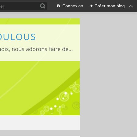
Connexion
+
Créer mon blog
LOULOUS
Je suis maman de deux adorables enfants Lucas 15 ans, Jules 11ans et Louise 22mois, nous adorons faire des activités manuelles, des expériences et de la cuisine que nous vous partageons avec grand plaisir ;)