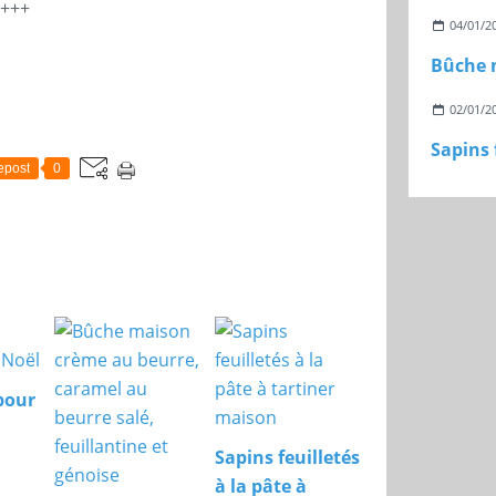
 +++
04/01/2
02/01/2
epost
0
pour
Sapins feuilletés
à la pâte à