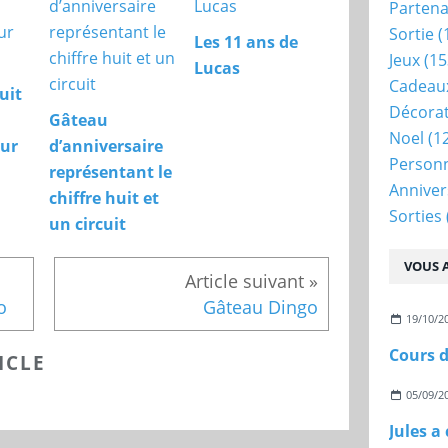
Partena
Sortie
(
Les 11 ans de
Jeux
(15
Lucas
Cadeau
uit
Décora
Gâteau
Noel
(1
our
d’anniversaire
Person
représentant le
Anniver
chiffre huit et
Sorties
un circuit
VOUS A
o
Gâteau Dingo
19/10/2
Cours d
ICLE
05/09/2