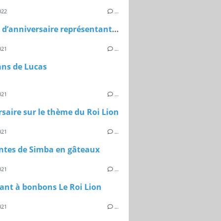
022
…
Gâteau d’anniversaire représentant le chiffre huit et un circuit
021
…
ans de Lucas
021
…
saire sur le thème du Roi Lion
021
…
ntes de Simba en gâteaux
021
…
ant à bonbons Le Roi Lion
021
…