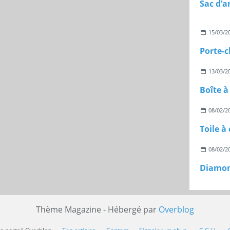
Sac d’a
15/03/2
13/03/2
Boîte à
08/02/2
Toile à
08/02/2
Diamon
Thème Magazine - Hébergé par
Overblog