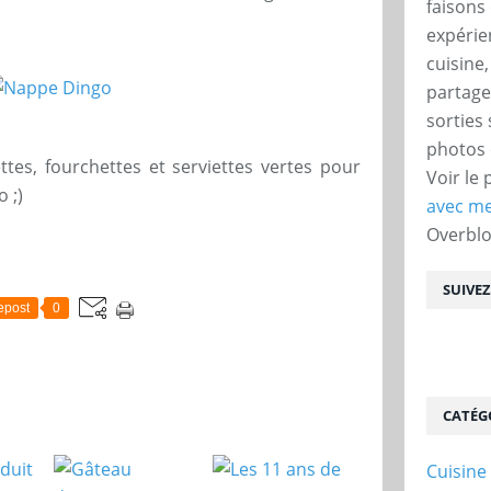
faisons 
expérie
cuisine
partage
sorties
photos 
ttes, fourchettes et serviettes vertes pour
Voir le 
 ;)
avec me
Overbl
SUIVE
epost
0
CATÉG
Cuisine