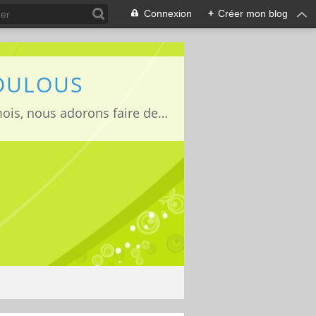
Connexion
+
Créer mon blog
LOULOUS
Je suis maman de deux adorables enfants Lucas 15 ans, Jules 11ans et Louise 22mois, nous adorons faire des activités manuelles, des expériences et de la cuisine que nous vous partageons avec grand plaisir ;)