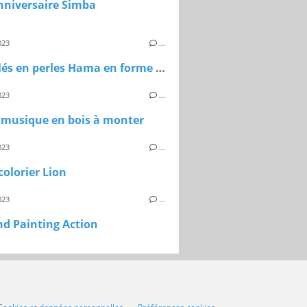
nniversaire Simba
023
…
Porte-clés en perles Hama en forme de cibles
023
…
 musique en bois à monter
023
…
 colorier Lion
023
…
d Painting Action