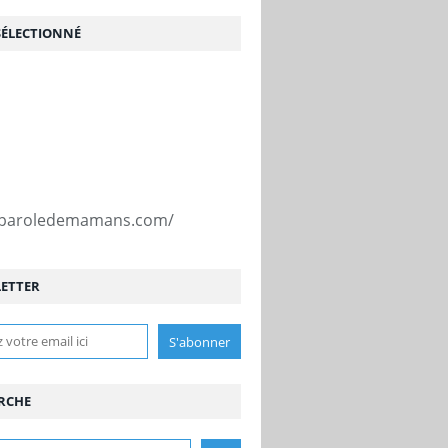
SÉLECTIONNÉ
//paroledemamans.com/
ETTER
RCHE