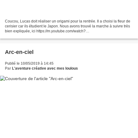
Coucou, Lucas doit réaliser un origami pour la rentrée. Il a choisi la fleur de
cerisier car ils étudient le Japon. Nous avons trouvé la marche à suivre très
bien expliquée, ici https://m.youtube.com/watch?
v=mUZIJigeezU&fbclid=IwAR2TuMJdvTlLsPb_3CwUuOwUVXU15PQ4f4qnl
qtOBgrhQDRXQKj5TwRTobw Nous...
Arc-en-ciel
Publié le 10/05/2019 à 14:45
Par
L'aventure créative avec mes loulous