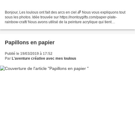
Bonjour, Les loulous ont fait des arcs en ciel 🌈 Nous vous expliquons tout
sous les photos. Idée trouvée sur https://nontoygifts.com/paper-plate-
rainbow-craft/ Nous avons utilisé de la peinture acrylique qui tient
parfaitement sur du carton, des pelotes...
Papillons en papier
Publié le 19/03/2019 à 17:52
Par
L'aventure créative avec mes loulous