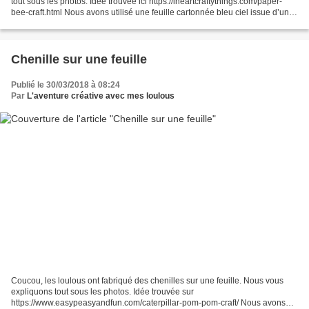
tout sous les photos. Idée trouvée ici https://iheartcraftythings.com/paper-
bee-craft.html Nous avons utilisé une feuille cartonnée bleu ciel issue d’un
kit acheté chez Lidl, des...
Chenille sur une feuille
Publié le 30/03/2018 à 08:24
Par
L'aventure créative avec mes loulous
Coucou, les loulous ont fabriqué des chenilles sur une feuille. Nous vous
expliquons tout sous les photos. Idée trouvée sur
https://www.easypeasyandfun.com/caterpillar-pom-pom-craft/ Nous avons