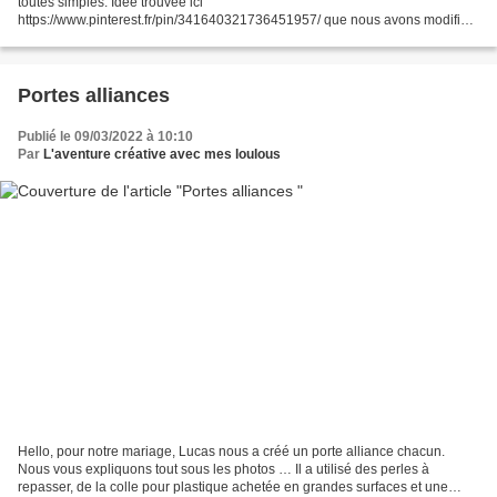
toutes simples. Idée trouvée ici
https://www.pinterest.fr/pin/341640321736451957/ que nous avons modifié.
Nous vous expliquons tout sous les photos … Nous avons utilisé une
feuille...
Portes alliances
Publié le 09/03/2022 à 10:10
Par
L'aventure créative avec mes loulous
Hello, pour notre mariage, Lucas nous a créé un porte alliance chacun.
Nous vous expliquons tout sous les photos … Il a utilisé des perles à
repasser, de la colle pour plastique achetée en grandes surfaces et une