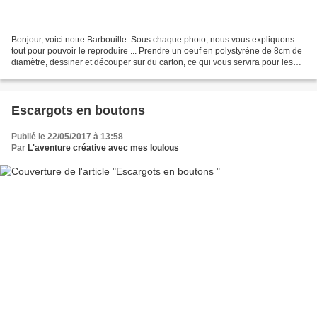
Bonjour, voici notre Barbouille. Sous chaque photo, nous vous expliquons
tout pour pouvoir le reproduire ... Prendre un oeuf en polystyrène de 8cm de
diamètre, dessiner et découper sur du carton, ce qui vous servira pour les
poils, les bras, les mains,...
Escargots en boutons
Publié le 22/05/2017 à 13:58
Par
L'aventure créative avec mes loulous