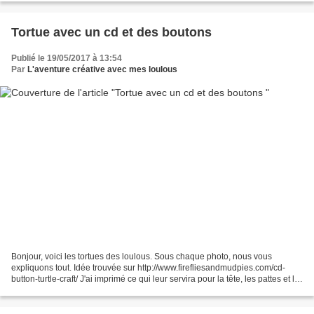
Tortue avec un cd et des boutons
Publié le 19/05/2017 à 13:54
Par
L'aventure créative avec mes loulous
Bonjour, voici les tortues des loulous. Sous chaque photo, nous vous
expliquons tout. Idée trouvée sur http://www.firefliesandmudpies.com/cd-
button-turtle-craft/ J'ai imprimé ce qui leur servira pour la tête, les pattes et la
queue ici http://www.firefliesandmudpies.com/wp-content/uploads/Upcycled-
CD-and-Button-Turtle-Craft.pdf...