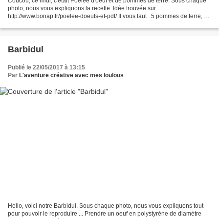
Coucou, ce midi, c'était Poêlée d'oeuf et de pommes de terre. Sous chaque
photo, nous vous expliquons la recette. Idée trouvée sur
http://www.bonap.fr/poelee-doeufs-et-pdt/ Il vous faut : 5 pommes de terre, de
l'huile de tournesol, 1 tomate, 100g de lardons,...
Barbidul
Publié le 22/05/2017 à 13:15
Par
L'aventure créative avec mes loulous
Hello, voici notre Barbidul. Sous chaque photo, nous vous expliquons tout
pour pouvoir le reproduire ... Prendre un oeuf en polystyrène de diamètre