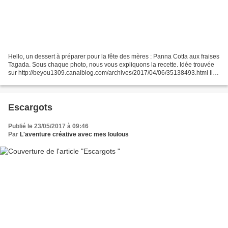
Hello, un dessert à préparer pour la fête des mères : Panna Cotta aux fraises
Tagada. Sous chaque photo, nous vous expliquons la recette. Idée trouvée
sur http://beyou1309.canalblog.com/archives/2017/04/06/35138493.html Il
vous faut : 40cl de crème liquide...
Escargots
Publié le 23/05/2017 à 09:46
Par
L'aventure créative avec mes loulous