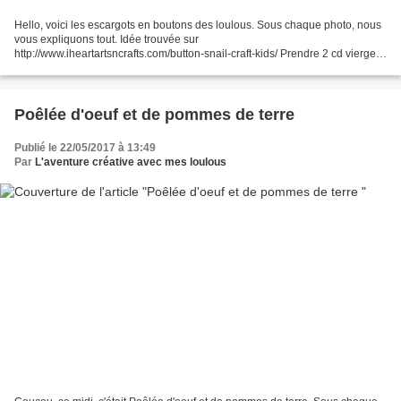
Hello, voici les escargots en boutons des loulous. Sous chaque photo, nous
vous expliquons tout. Idée trouvée sur
http://www.iheartartsncrafts.com/button-snail-craft-kids/ Prendre 2 cd vierges
ou qui ne servent plus, des feuilles de couleur cartonnées...
Poêlée d'oeuf et de pommes de terre
Publié le 22/05/2017 à 13:49
Par
L'aventure créative avec mes loulous