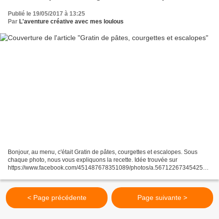
Publié le 19/05/2017 à 13:25
Par
L'aventure créative avec mes loulous
Bonjour, au menu, c'était Gratin de pâtes, courgettes et escalopes. Sous
chaque photo, nous vous expliquons la recette. Idée trouvée sur
https://www.facebook.com/451487678351089/photos/a.567122673454255.1
073741852.451487678351089/731280260371828/?type=3&theater Il...
< Page précédente
Page suivante >