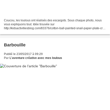
Coucou, les loulous ont réalisés des escargots. Sous chaque photo, nous
vous expliquons tout. Idée trouvée sur
http://kidsactivitiesblog.com/83376/cotton-ball-painted-snail-paper-plate-craft
Nous avons utilisé 2 assiettes en carton, du scotch, des yeux...
Barbouille
Publié le 23/05/2017 à 09:29
Par
L'aventure créative avec mes loulous