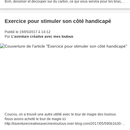
8cm, dessiner et découper sur du carton, ce qui vous servira pour les bras,
les mains et le papillon. Au...
Exercice pour stimuler son côté handicapé
Publié le 19/05/2017 à 14:12
Par
L'aventure créative avec mes loulous
Coucou, on a trouvé une autre utilité avec le tour de magie des loulous.
Nous avons acheté le tour de magie ici
http://laventurecreativeavecmesloulous.over-blog.com/2017/05/590b1b30-
8305.html Description