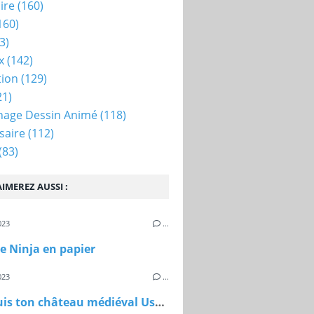
ire
(160)
160)
3)
x
(142)
tion
(129)
21)
nage Dessin Animé
(118)
saire
(112)
(83)
IMEREZ AUSSI :
023
…
de Ninja en papier
023
…
Construis ton château médiéval Usborne