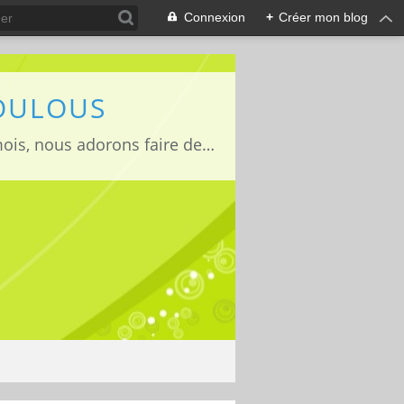
Connexion
+
Créer mon blog
LOULOUS
Je suis maman de deux adorables enfants Lucas 15 ans, Jules 11ans et Louise 22mois, nous adorons faire des activités manuelles, des expériences et de la cuisine que nous vous partageons avec grand plaisir ;)