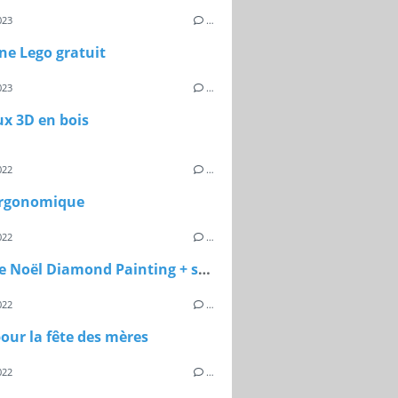
023
…
ne Lego gratuit
023
…
x 3D en bois
022
…
ergonomique
022
…
Carte de Noël Diamond Painting + support à chocolat pour le maître de Jules
022
…
our la fête des mères
022
…