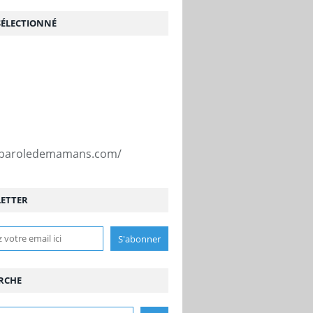
SÉLECTIONNÉ
//paroledemamans.com/
ETTER
RCHE