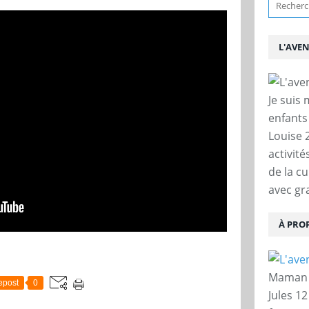
L'AVE
Je suis
enfants
Louise 
activit
de la c
avec gra
À PRO
Maman d
epost
0
Jules 12