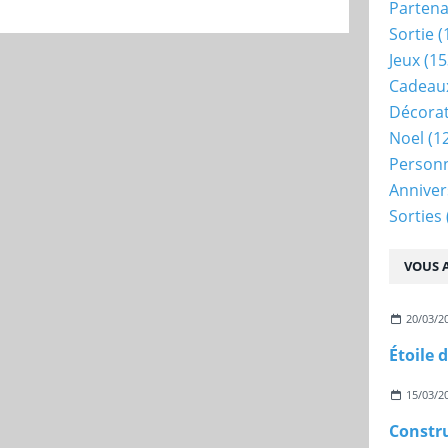
Partena
Sortie
(
Jeux
(15
Cadeau
Décora
Noel
(1
Person
Anniver
Sorties
VOUS A
20/03/2
Étoile 
15/03/2