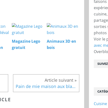
faisons 
expérie
cuisine
partage
sorties
photos 
Voir le 
Magazine Lego
Animaux 3D en
avec me
on
gratuit
bois
Overbl
SUIVE
Pain de mie maison aux blancs d’œufs
CATÉG
ICLE
Cuisine