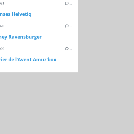
021
…
nses Helvetiq
020
…
ney Ravensburger
020
…
ier de l’Avent Amuz’box