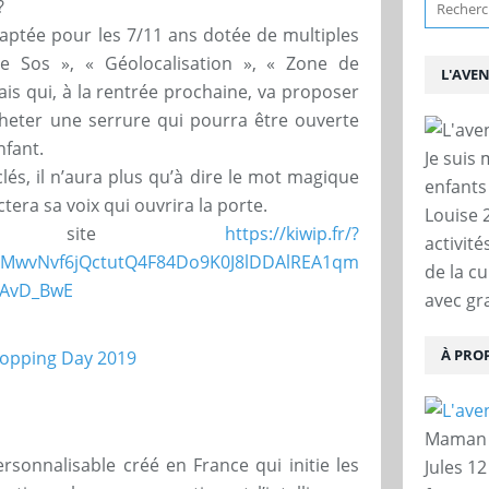
?
ptée pour les 7/11 ans dotée de multiples
e Sos », « Géolocalisation », « Zone de
L'AVE
 mais qui, à la rentrée prochaine, va proposer
heter une serrure qui pourra être ouverte
nfant.
Je suis
clés, il n’aura plus qu’à dire le mot magique
enfants
ctera sa voix qui ouvrira la porte.
Louise 
ur site
https://kiwip.fr/?
activit
HMwvNvf6jQctutQ4F84Do9K0J8lDDAlREA1qm
de la c
QAvD_BwE
avec gra
À PRO
Maman d
ersonnalisable créé en France qui initie les
Jules 12