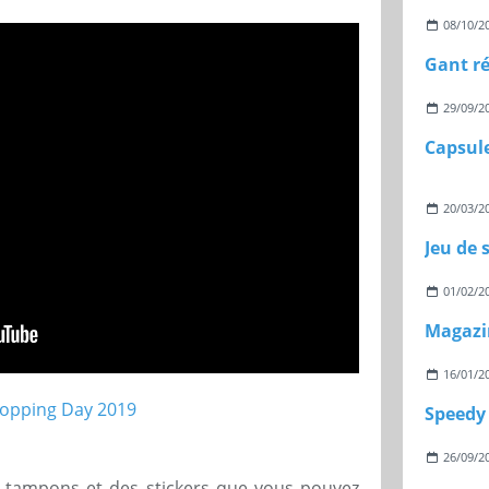
08/10/2
Gant r
29/09/2
20/03/2
Jeu de 
01/02/2
Magazi
16/01/2
Speedy 
26/09/2
s tampons et des stickers que vous pouvez