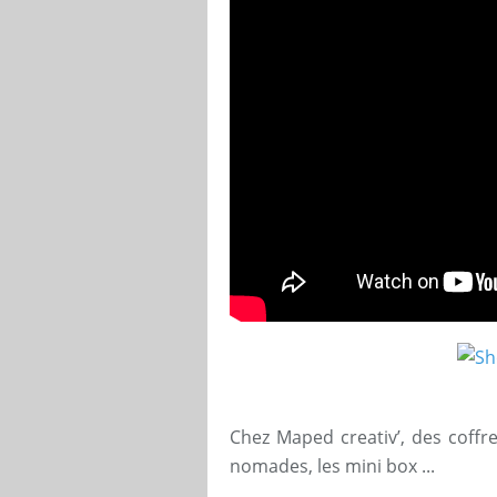
Chez Maped creativ’, des coffr
nomades, les mini box ...