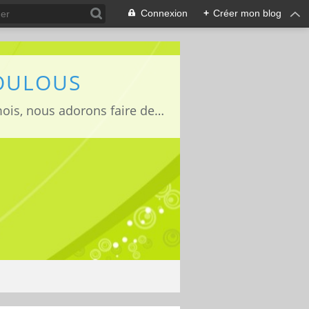
Connexion
+
Créer mon blog
LOULOUS
Je suis maman de deux adorables enfants Lucas 15 ans, Jules 11ans et Louise 22mois, nous adorons faire des activités manuelles, des expériences et de la cuisine que nous vous partageons avec grand plaisir ;)