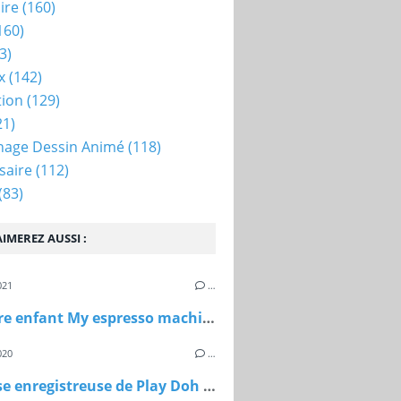
ire
(160)
160)
3)
x
(142)
tion
(129)
21)
nage Dessin Animé
(118)
saire
(112)
(83)
IMEREZ AUSSI :
021
…
Cafetière enfant My espresso machine
020
…
La caisse enregistreuse de Play Doh Maxi Toys Hasbro