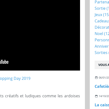
Partena
Sortie
(
Jeux
(15
Cadeau
Décora
Noel
(1
Person
Anniver
Sorties
VOUS A
06/01/2
ets créatifs et ludiques comme les ardoises
14/10/2