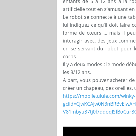
enfants de 5 à 12 ans à la rob
artificielle tout en s’amusant en 
Le robot se connecte à une tab
lui indiquez ce qu’il doit faire
forme de cœurs ... mais il pe
interagir avec, des jeux comme 
en se servant du robot pour l
corps ...
Il y a deux modes : le mode débu
les 8/12 ans.
A part, vous pouvez acheter de
créer un chapeau, des oreilles, 
https://mobile.ulule.com/winky-
gclid=CjwKCAjw0N3nBRBvEiwA
V81mbyu37tj0l7qqoqISfBoCur8