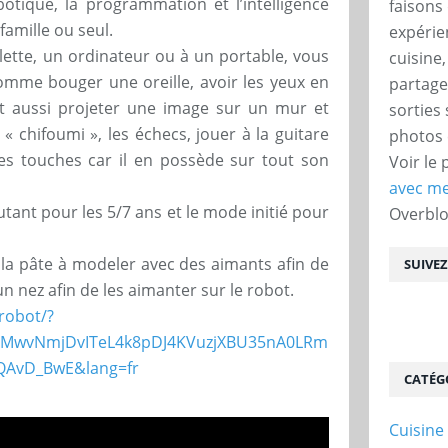
otique, la programmation et l’intelligence
faisons 
famille ou seul.
expérie
lette, un ordinateur ou à un portable, vous
cuisine
 comme bouger une oreille, avoir les yeux en
partage
ut aussi projeter une image sur un mur et
sorties
« chifoumi », les échecs, jouer à la guitare
photos 
es touches car il en possède sur tout son
Voir le 
avec me
tant pour les 5/7 ans et le mode initié pour
Overbl
 la pâte à modeler avec des aimants afin de
SUIVE
un nez afin de les aimanter sur le robot.
robot/?
HMwvNmjDvITeL4k8pDJ4KVuzjXBU35nA0LRm
QAvD_BwE&lang=fr
CATÉG
Cuisine