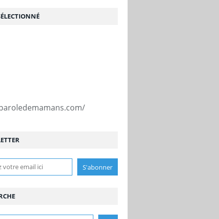
SÉLECTIONNÉ
//paroledemamans.com/
ETTER
RCHE