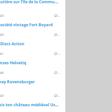
Piste routière sur l’Ile de la Commune à Maisons-Laffitte
023
…
société vintage Fort Boyard
023
…
Discs Action
021
…
nses Helvetiq
020
…
ney Ravensburger
023
…
Construis ton château médiéval Usborne