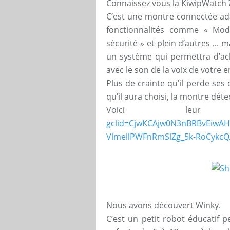
Connaissez vous la KiwipWatch 
C’est une montre connectée ada
fonctionnalités comme « Mod
sécurité » et plein d’autres ...
un système qui permettra d’ac
avec le son de la voix de votre e
Plus de crainte qu’il perde ses 
qu’il aura choisi, la montre déte
Voici le
gclid=CjwKCAjw0N3nBRBvEiwA
VlmellPWFnRmSlZg_5k-RoCykc
Nous avons découvert Winky.
C’est un petit robot éducatif p