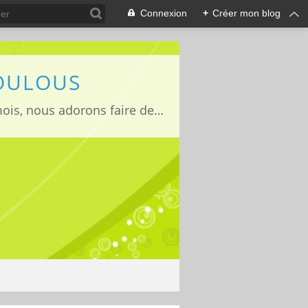
Connexion
+
Créer mon blog
LOULOUS
Je suis maman de deux adorables enfants Lucas 15 ans, Jules 11ans et Louise 22mois, nous adorons faire des activités manuelles, des expériences et de la cuisine que nous vous partageons avec grand plaisir ;)