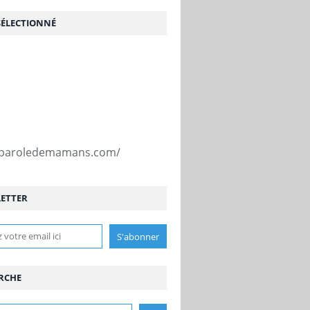
SÉLECTIONNÉ
//paroledemamans.com/
ETTER
RCHE