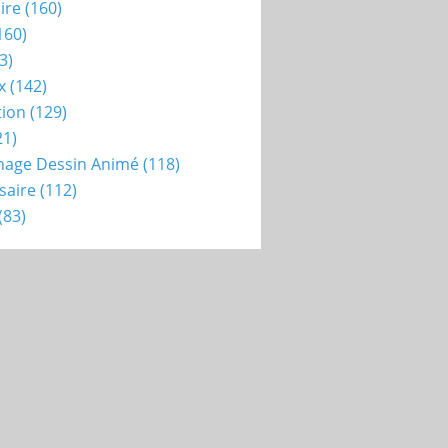
ire
(160)
160)
3)
x
(142)
tion
(129)
21)
nage Dessin Animé
(118)
saire
(112)
(83)