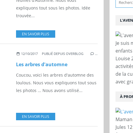
feuilles d’Automne. Nous vous
expliquons tout sous les photos. Idée
trouvée...
L'AVE
EN SAVOIR PLUS
Je suis
enfants
12/10/2017
PUBLIÉ DEPUIS OVERBLOG
…
Louise 
Les arbres d'automne
activit
de la c
Coucou, voici les arbres d'automne des
avec gra
loulous. Nous vous expliquons tout sous
les photos ... Nous avons utilisé...
À PRO
EN SAVOIR PLUS
Maman d
Jules 12