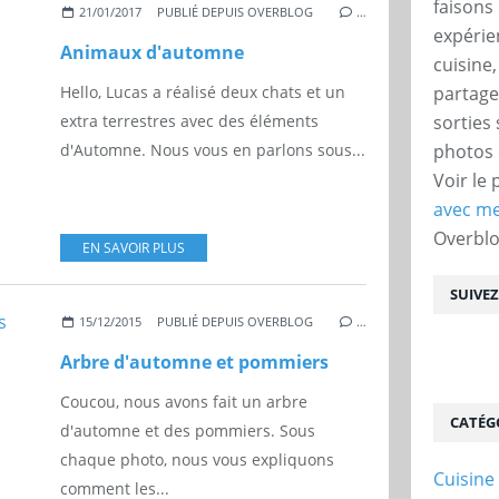
faisons 
21/01/2017
PUBLIÉ DEPUIS OVERBLOG
…
expérie
Animaux d'automne
cuisine
partage
Hello, Lucas a réalisé deux chats et un
sorties
extra terrestres avec des éléments
photos 
d'Automne. Nous vous en parlons sous...
Voir le 
avec me
Overbl
EN SAVOIR PLUS
SUIVE
15/12/2015
PUBLIÉ DEPUIS OVERBLOG
…
Arbre d'automne et pommiers
Coucou, nous avons fait un arbre
CATÉG
d'automne et des pommiers. Sous
chaque photo, nous vous expliquons
Cuisine
comment les...