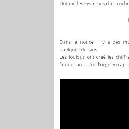
Ont mit les systèmes d’accroche
Dans la notice, il y a des mo
quelques dessins.
Les loulous ont créé les chiff
fleur et un sucre d’orge en rappo