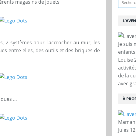
fférents magasins de jouets
L'AVE
ues, 2 systèmes pour l’accrocher au mur, les
Je suis
es entre elles, des outils et des briques de
enfants
Louise 
activit
de la c
avec gra
laques …
À PRO
Maman d
Jules 12