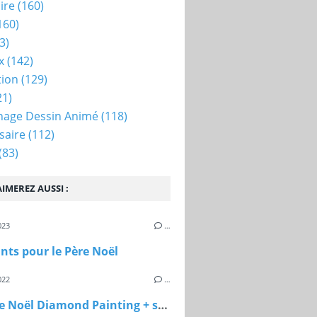
ire
(160)
160)
3)
x
(142)
tion
(129)
21)
nage Dessin Animé
(118)
saire
(112)
(83)
IMEREZ AUSSI :
023
…
ts pour le Père Noël
022
…
Carte de Noël Diamond Painting + support à chocolat pour le maître de Jules