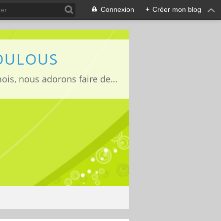
Connexion
+
Créer mon blog
LOULOUS
Je suis maman de deux adorables enfants Lucas 15 ans, Jules 11ans et Louise 22mois, nous adorons faire des activités manuelles, des expériences et de la cuisine que nous vous partageons avec grand plaisir ;)