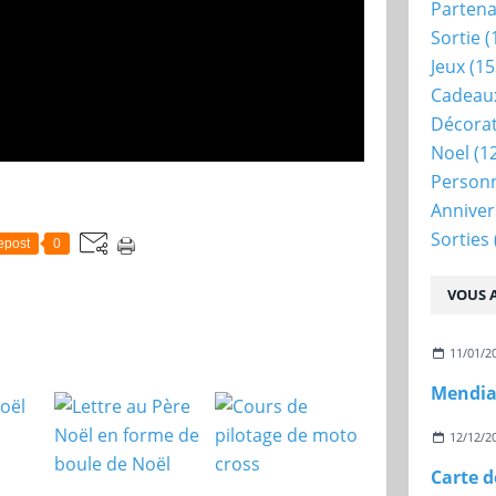
Partena
Sortie
(
Jeux
(15
Cadeau
Décora
Noel
(1
Person
Anniver
Sorties
epost
0
VOUS A
11/01/2
Mendian
12/12/2