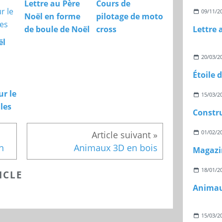
Lettre au Père
Cours de
09/11/2
Noël en forme
pilotage de moto
de boule de Noël
cross
ël
20/03/2
Étoile 
ur le
15/03/2
les
01/02/2
n
Animaux 3D en bois
Magazi
18/01/2
ICLE
Animau
15/03/2