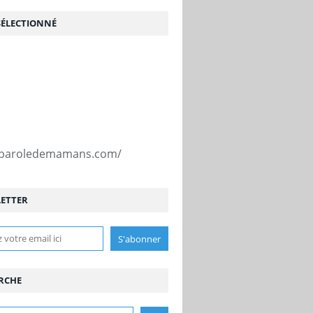
SÉLECTIONNÉ
//paroledemamans.com/
ETTER
RCHE