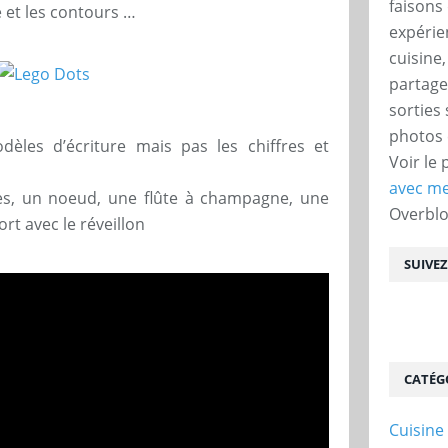
faisons 
 et les contours …
expérie
cuisine
partage
sorties
photos 
dèles d’écriture mais pas les chiffres et
Voir le 
avec me
res, un noeud, une flûte à champagne, une
Overbl
rt avec le réveillon
SUIVE
CATÉG
Cuisine