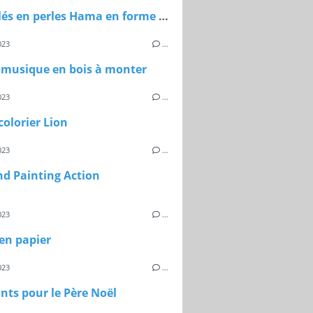
Porte-clés en perles Hama en forme de cibles
023
…
 musique en bois à monter
023
…
 colorier Lion
023
…
d Painting Action
023
…
en papier
023
…
ts pour le Père Noël