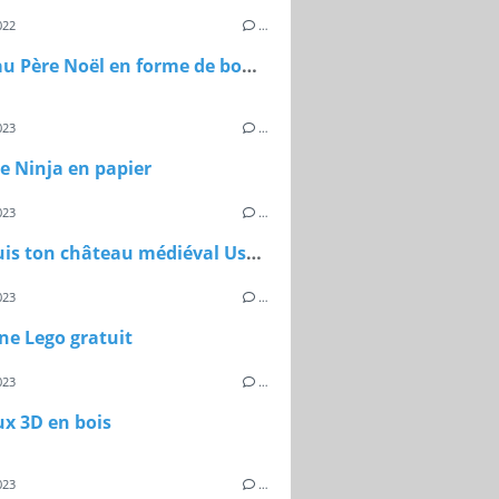
022
…
Lettre au Père Noël en forme de boule de Noël
023
…
de Ninja en papier
023
…
Construis ton château médiéval Usborne
023
…
ne Lego gratuit
023
…
x 3D en bois
023
…