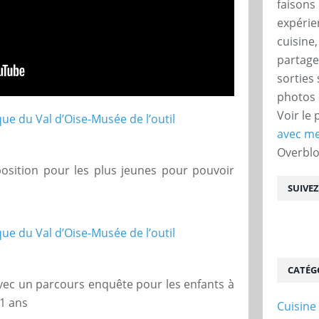
faisons 
expérie
cuisine
partage
sorties
photos 
Voir le 
avec me
Overbl
osition pour les plus jeunes pour pouvoir
SUIVE
CATÉG
vec un parcours enquête pour les enfants à
11 ans
Cuisine