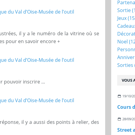
Partena
Sortie
(
Jeux
(15
Cadeau
ustrées, il y a le numéro de la vitrine où se
Décora
es pour en savoir encore +
Noel
(1
Person
Anniver
Sorties
VOUS A
ur pouvoir inscrire …
19/10/2
Cours d
28/09/2
ponse, il y a aussi des points à relier, des