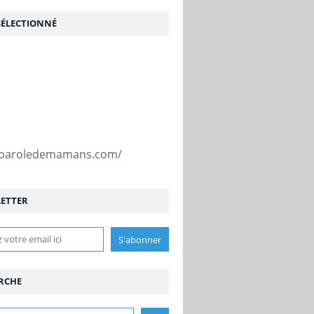
SÉLECTIONNÉ
//paroledemamans.com/
ETTER
RCHE