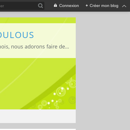
Connexion
+
Créer mon blog
LOULOUS
Je suis maman de deux adorables enfants Lucas 15 ans, Jules 11ans et Louise 22mois, nous adorons faire des activités manuelles, des expériences et de la cuisine que nous vous partageons avec grand plaisir ;)