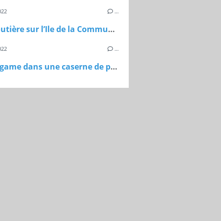
022
…
Piste routière sur l’Ile de la Commune à Maisons-Laffitte
022
…
Escape game dans une caserne de pompiers