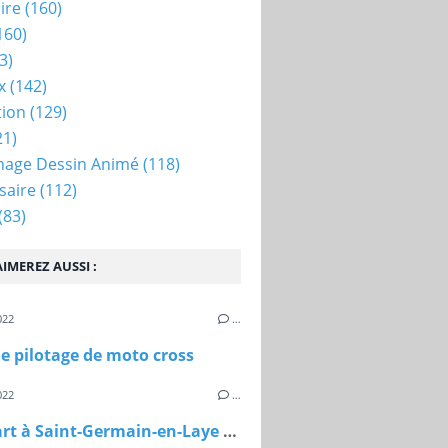
ire
(160)
160)
3)
x
(142)
tion
(129)
21)
nage Dessin Animé
(118)
saire
(112)
(83)
IMEREZ AUSSI :
022
…
e pilotage de moto cross
022
…
Street art à Saint-Germain-en-Laye (78)