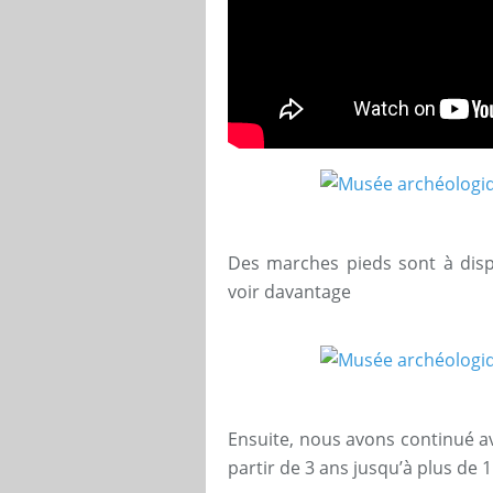
Des marches pieds sont à disp
voir davantage
Ensuite, nous avons continué a
partir de 3 ans jusqu’à plus de 