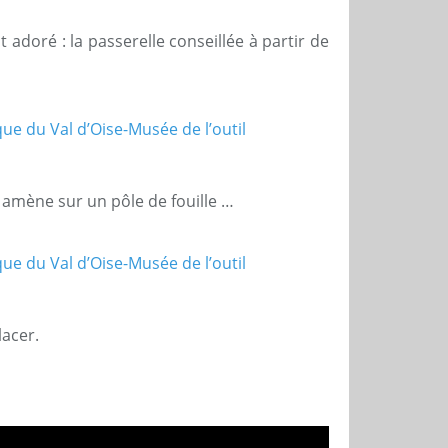
t adoré : la passerelle conseillée à partir de
 amène sur un pôle de fouille …
lacer.