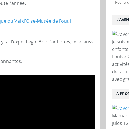
ute l’année.
L'AVE
y a l’expo Lego Briqu’antiques, elle aussi
Je suis
enfants
Louise 
sionnantes.
activit
de la c
avec gra
À PRO
Maman d
Jules 12