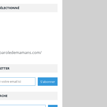
SÉLECTIONNÉ
//paroledemamans.com/
ETTER
RCHE