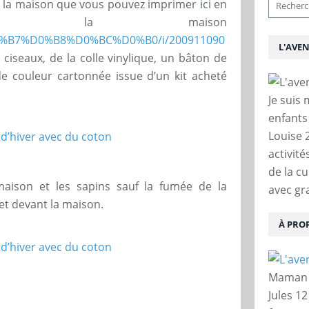
e la maison que vous pouvez imprimer ici en
sur la maison
/%D0%B7%D0%B8%D0%BC%D0%B0/i/200911090
L'AVE
 ciseaux, de la colle vinylique, un bâton de
 de couleur cartonnée issue d’un kit acheté
Je suis
enfants
Louise 
activit
de la c
maison et les sapins sauf la fumée de la
avec gra
et devant la maison.
À PRO
Maman d
Jules 12