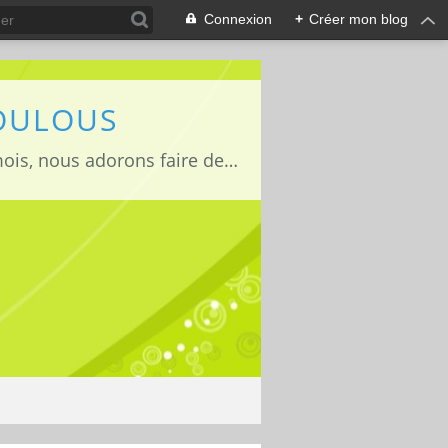
Connexion
+
Créer mon blog
LOULOUS
Je suis maman de deux adorables enfants Lucas 15 ans, Jules 11ans et Louise 22mois, nous adorons faire des activités manuelles, des expériences et de la cuisine que nous vous partageons avec grand plaisir ;)