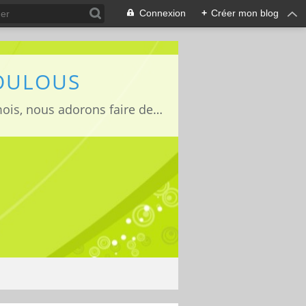
Connexion
+
Créer mon blog
LOULOUS
Je suis maman de deux adorables enfants Lucas 15 ans, Jules 11ans et Louise 22mois, nous adorons faire des activités manuelles, des expériences et de la cuisine que nous vous partageons avec grand plaisir ;)