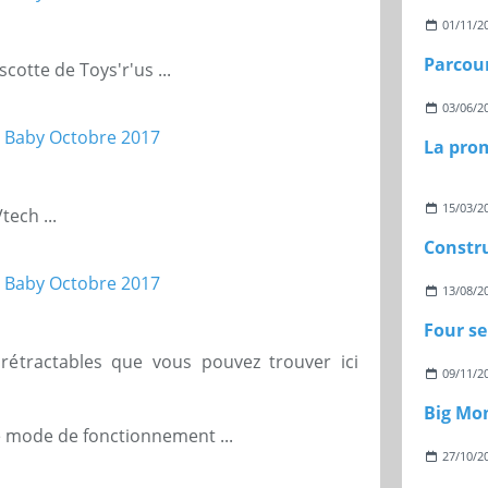
01/11/2
cotte de Toys'r'us ...
03/06/2
15/03/2
tech ...
13/08/2
Four se
 rétractables que vous pouvez trouver ici
09/11/2
Big Mo
 mode de fonctionnement ...
27/10/2