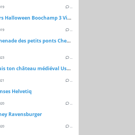
019
…
Parcours Halloween Boochamp 3 Vibre
019
…
La promenade des petits ponts Chevreuse (77)
023
…
Construis ton château médiéval Usborne
021
…
nses Helvetiq
020
…
ney Ravensburger
020
…