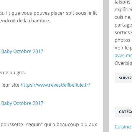
faisons 
expérie
lit que vous pouvez placer soit sous le lit
cuisine
 endroit de la chambre.
partage
sorties
photos 
Voir le 
avec me
Overbl
rème ou gris.
SUIVE
 leur site
https://www.revesdelibellule.fr/
CATÉG
e poussette "requin" qui a beaucoup plu aux
Cuisine