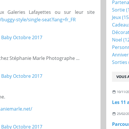
Partena
Sortie
(
x Galeries Lafayettes ou sur leur site
Jeux
(15
buggy-style/single-seat?lang=fr_FR
Cadeau
Décora
Noel
(1
Person
Anniver
 chez Stéphanie Marle Photographe ...
Sorties
VOUS A
10/11/2
ne.
Les 11 
aniemarle.net/
25/02/2