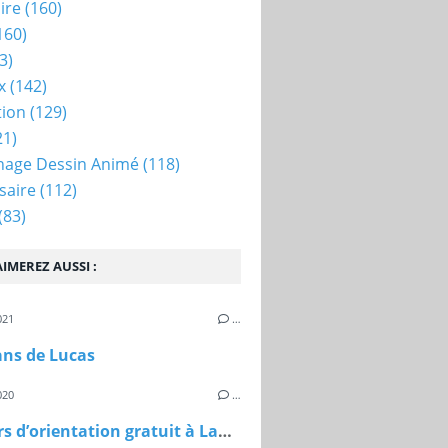
ire
(160)
160)
3)
x
(142)
tion
(129)
21)
nage Dessin Animé
(118)
saire
(112)
(83)
IMEREZ AUSSI :
021
…
ans de Lucas
020
…
Parcours d’orientation gratuit à Lamorlaye (Oise)