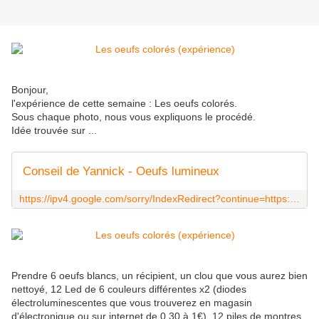
Bonjour,
l'expérience de cette semaine : Les oeufs colorés.
Sous chaque photo, nous vous expliquons le procédé.
Idée trouvée sur ...
Conseil de Yannick - Oeufs lumineux
https://ipv4.google.com/sorry/IndexRedirect?continue=https://www.youtube.com/watch%3Fv%3Dq7cs5Ed7y2o%26app%3Ddesktop&q=CGMSBDbMFPoY0-7MuQUiGQDxp4NLoi16pYme5QtlyRsaTNmt0NOzFog
Prendre 6 oeufs blancs, un récipient, un clou que vous aurez bien
nettoyé, 12 Led de 6 couleurs différentes x2 (diodes
électroluminescentes que vous trouverez en magasin
d'électronique ou sur internet de 0,30 à 1€), 12 piles de montres