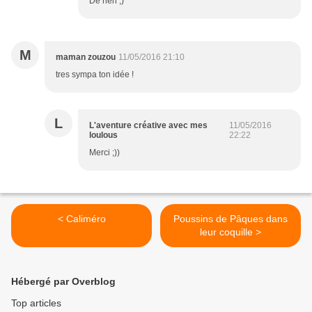
De rien ;)
M
maman zouzou
11/05/2016 21:10
tres sympa ton idée !
L
L'aventure créative avec mes
11/05/2016
loulous
22:22
Merci ;))
< Caliméro
Poussins de Pâques dans
leur coquille >
Hébergé par Overblog
Top articles