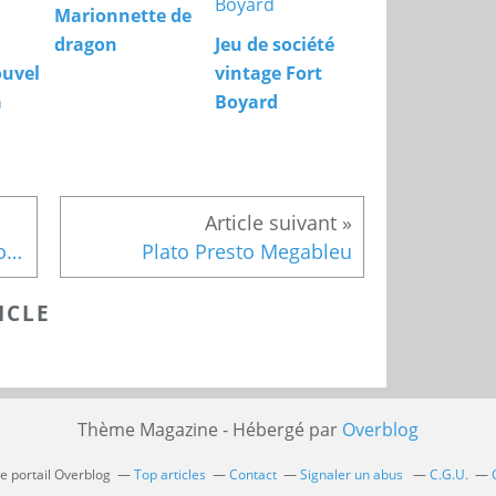
Marionnette de
dragon
Jeu de société
ouvel
vintage Fort
à
Boyard
Exercice de rééducation/mobilité et agilité
Plato Presto Megableu
ICLE
Thème Magazine - Hébergé par
Overblog
le portail Overblog
Top articles
Contact
Signaler un abus
C.G.U.