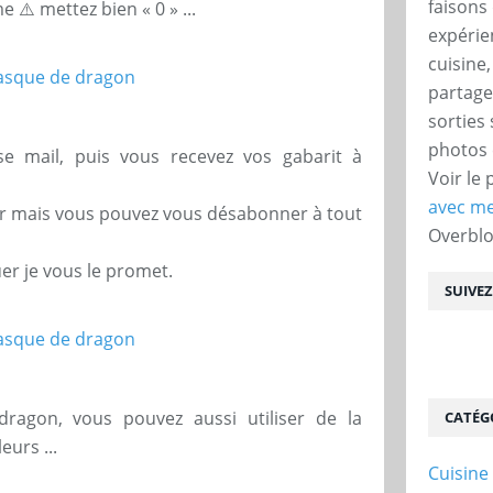
faisons 
⚠️ mettez bien « 0 » ...
expérie
cuisine
partage
sorties
photos 
e mail, puis vous recevez vos gabarit à
Voir le 
avec me
ter mais vous pouvez vous désabonner à tout
Overbl
uer je vous le promet.
SUIVE
dragon, vous pouvez aussi utiliser de la
CATÉG
urs ...
Cuisine