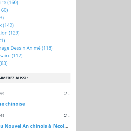
ire
(160)
160)
3)
x
(142)
tion
(129)
21)
nage Dessin Animé
(118)
saire
(112)
(83)
IMEREZ AUSSI :
020
…
ne chinoise
018
…
Défilé du Nouvel An chinois à l'école maternelle