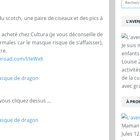
du scotch, une paire de ciseaux et des pics à
L'AVE
ai acheté chez Cultura (je vous déconseille de
rmales car le masque risque de s’affaisser),
Je suis
re.
enfants
mroad.com/l/IeWxK
Louise 
activit
de la c
avec gra
 vous cliquez dessus ...
À PRO
Maman d
Jules 12