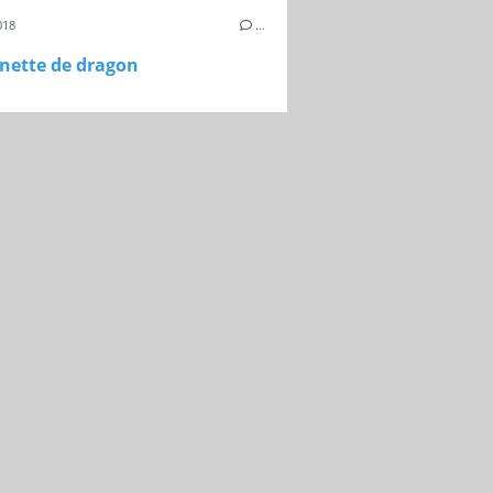
018
…
nette de dragon