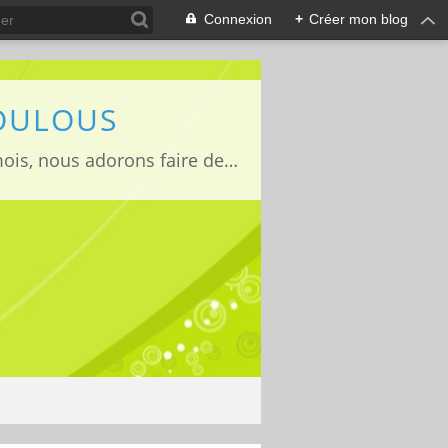
Connexion
+
Créer mon blog
LOULOUS
Je suis maman de deux adorables enfants Lucas 15 ans, Jules 11ans et Louise 22mois, nous adorons faire des activités manuelles, des expériences et de la cuisine que nous vous partageons avec grand plaisir ;)