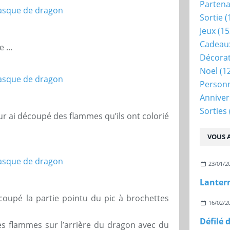
Partena
Sortie
(
Jeux
(15
Cadeau
 ...
Décora
Noel
(1
Person
Anniver
Sorties
leur ai découpé des flammes qu’ils ont colorié
VOUS A
23/01/2
Lanter
i coupé la partie pointu du pic à brochettes
16/02/2
 les flammes sur l’arrière du dragon avec du