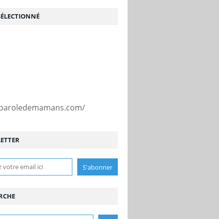
SÉLECTIONNÉ
//paroledemamans.com/
ETTER
RCHE