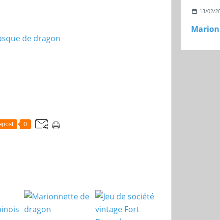
13/02/2
Marion
epost
0