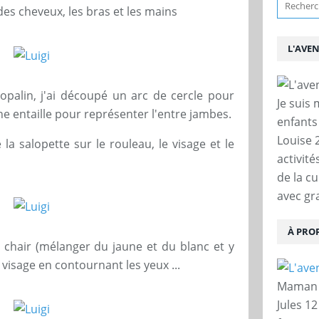
s des cheveux, les bras et les mains
L'AVE
sopalin, j'ai découpé un arc de cercle pour
Je suis
ne entaille pour représenter l'entre jambes.
enfants
Louise 
 la salopette sur le rouleau, le visage et le
activit
de la c
avec gra
À PRO
chair (mélanger du jaune et du blanc et y
 visage en contournant les yeux ...
Maman d
Jules 12