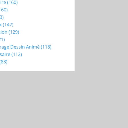
ire
(160)
160)
3)
x
(142)
tion
(129)
21)
nage Dessin Animé
(118)
saire
(112)
(83)