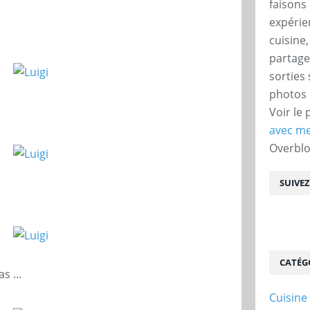
faisons 
expérie
cuisine
partage
sorties
photos 
Voir le 
avec me
Overbl
SUIVE
CATÉG
s ...
Cuisine