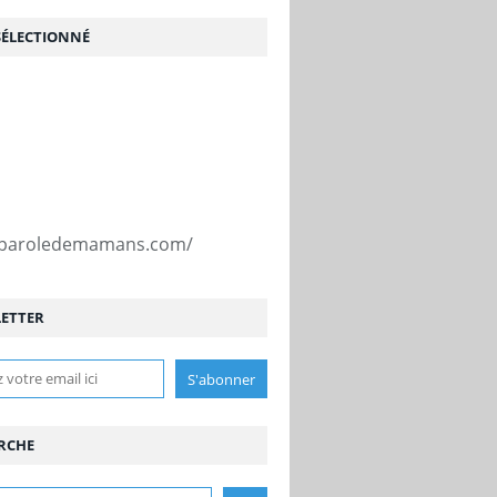
SÉLECTIONNÉ
//paroledemamans.com/
ETTER
RCHE