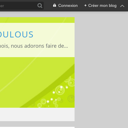
Connexion
+
Créer mon blog
LOULOUS
Je suis maman de deux adorables enfants Lucas 15 ans, Jules 11ans et Louise 22mois, nous adorons faire des activités manuelles, des expériences et de la cuisine que nous vous partageons avec grand plaisir ;)