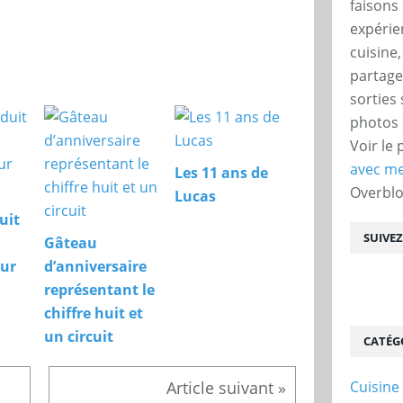
faisons 
expérie
cuisine
partage
sorties
photos 
Voir le 
avec me
Les 11 ans de
Overbl
Lucas
uit
SUIVE
Gâteau
our
d’anniversaire
représentant le
chiffre huit et
un circuit
CATÉG
Cuisine