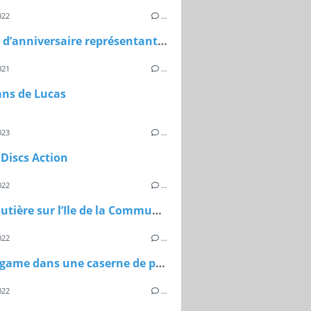
022
…
Gâteau d’anniversaire représentant le chiffre huit et un circuit
021
…
ans de Lucas
023
…
Discs Action
022
…
Piste routière sur l’Ile de la Commune à Maisons-Laffitte
022
…
Escape game dans une caserne de pompiers
022
…