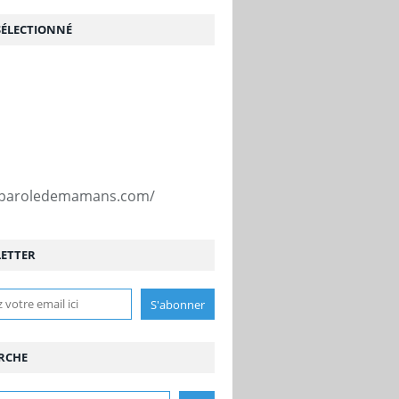
SÉLECTIONNÉ
//paroledemamans.com/
ETTER
RCHE