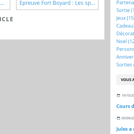
Epreuve Fort Boyard : Les points à relier
Epreuve Fort Boyard : Les sphères extraordinaires
Partena
Sortie
(
Jeux
(15
ICLE
Cadeau
Décora
Noel
(1
Person
Anniver
Sorties
VOUS A
19/10/2
Cours d
05/09/2