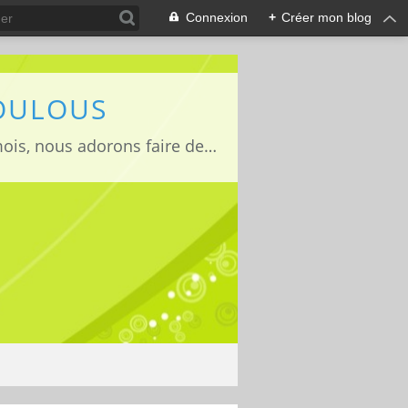
Connexion
+
Créer mon blog
LOULOUS
Je suis maman de deux adorables enfants Lucas 15 ans, Jules 11ans et Louise 22mois, nous adorons faire des activités manuelles, des expériences et de la cuisine que nous vous partageons avec grand plaisir ;)