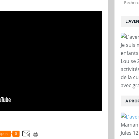
L'AVE
Je suis
enfants
Louise 
activit
de la c
avec gra
À PRO
Maman d
Jules 12
epost
0