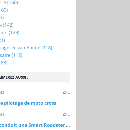
ire
(160)
160)
3)
x
(142)
tion
(129)
21)
nage Dessin Animé
(118)
saire
(112)
(83)
IMEREZ AUSSI :
022
…
e pilotage de moto cross
022
…
Jules a conduit une Smart Roadster pour ses 8 ans